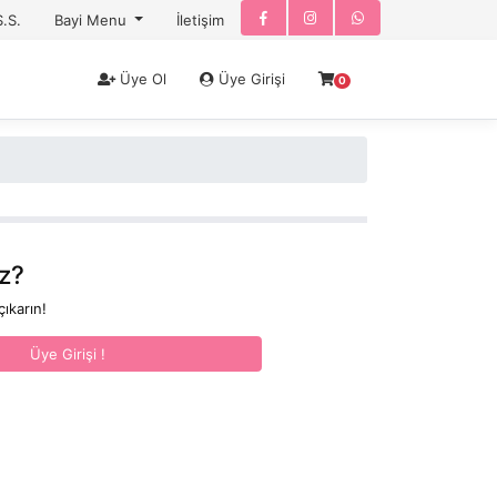
S.S.
Bayi Menu
İletişim
Üye Ol
Üye Girişi
0
z?
çıkarın!
Üye Girişi !