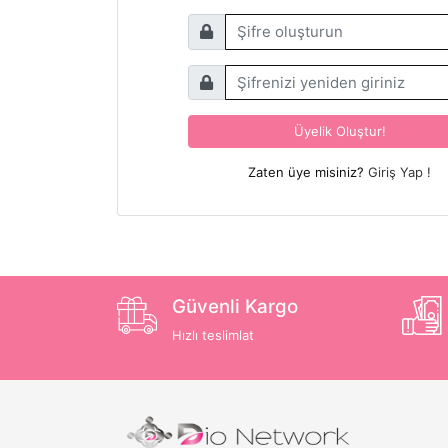
Üyelik Oluştur!
Zaten üye misiniz?
Giriş Yap !
Güvenli Kargo
Hızlı teslimlat